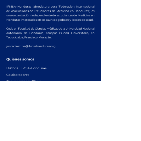
IFMSA–Honduras (abreviatura para "Federación Internacional
de Asociaciones de Estudiantes de Medicina en Honduras") es
una organización independiente de estudiantes de Medicina en
Honduras interesados en los asuntos globales y locales de salud.
Cede en Facultad de Ciencias Médicas de la Universidad Nacional
Autónoma de Honduras, campus Ciudad Universitaria, en
Tegucigalpa, Francisco Morazán.
juntadirectiva@ifmsahonduras.org
Quienes somos
Historia IFMSA-Honduras
Colaboradores
Documentos políticos
Suscríbete a nuestro
servidor
>