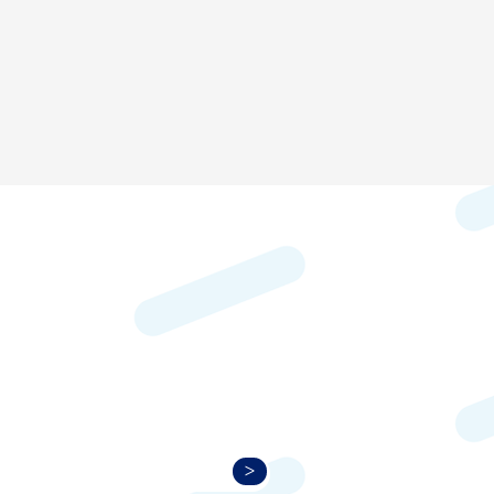
Asociaciones Locales
E)
UNAH-CU
UNAH-VS
UNITEC
ASEMEF
ASEMT
Suscríbete a nuestro servidor
>