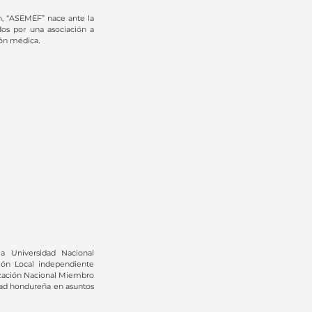
n, “ASEMEF” nace ante la
os por una asociación a
.
ión médica
la Universidad Nacional
ión Local independiente
ización Nacional Miembro
dad hondureña en asuntos