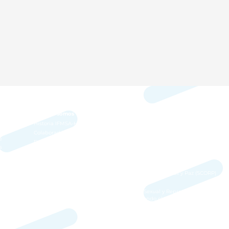
Quienes somos
Comités Permanentes
a
e
Historia IFMSA-Honduras
Cambio Climático y Ambiente (SCOCC
s
Colaboradores
Educación Médica (SCOME)
e
Documentos políticos
Intercambio Profesional (SCOPE)
s
Intercambio en Investigación (SCORE)
s
Intercambios
Salud Pública (SCOPH)
Investigación (SCORE)
Derechos Humanos y Paz (SCORP)
a
,
Salud Sexual y Reproductiva
Profesionales (SCOPE)
,
incluyendo el VIH/SIDA (SCORA)