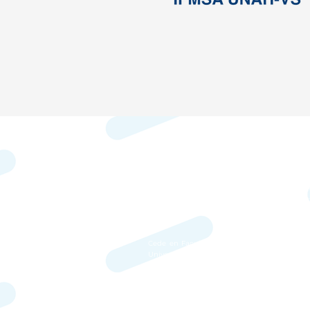
IFMSA–Honduras (abreviatura par
"Federación Internacional de Asociaciones d
Estudiantes de Medicina en Honduras") e
una organización independiente d
estudiantes de Medicina en Hondura
interesados en los asuntos globales y locale
de salud.
Cede en Facultad de Ciencias Médicas de l
Universidad Nacional Autónoma de Honduras
campus Ciudad Universitaria, en Tegucigalpa
Francisco Morazán.
juntadirectiva@ifmsahonduras.org