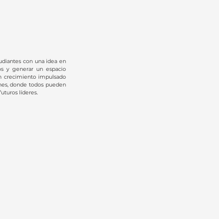
diantes con una idea en
os y generar un espacio
un crecimiento impulsado
ones, donde todos pueden
.
futuros líderes