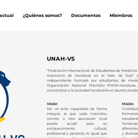
actual
¿Quiénes somos?
Documentos
Miembros
UNAH-VS
“Federación Internacional de Estudiantes de Medicina 
Autónoma de Honduras en el Valle de Sula” e
independiente formada por estudiantes de medi
Organización Nacional Miembro IFMSA-Honduras.
concientizar a la sociedad hondureña en asuntos locales
Visión
Misión
Ser un ente capacitado de forma
Contrib
integral, al que cada miembro,
formaci
comité u otra asociación local
estudi
pueda acudir para su
hondur
enriquecimiento cultural,
diferent
profesional y personal. Al igual que
y diversa