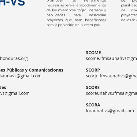
promover las herramientas
de pro
necesarias para el empoderamiento
planifica
de los miembros, forjar liderazgo y
de dive
habilidades para desarrollar
proyectan
proyectos que sean beneficiosos
de los m
para la población de nuestro país.
SCOME
honduras.org
scome.ifmsaunahvs@gm
nes Públicas y Comunicaciones
SCORP
msaunavs@gmail.com
scorp.ifmsaunahvs@gma
des
SCORE
hvs@gmail.com
scoreunahvs.ifmsa@gma
SCORA
loraunahvs@gmail.com