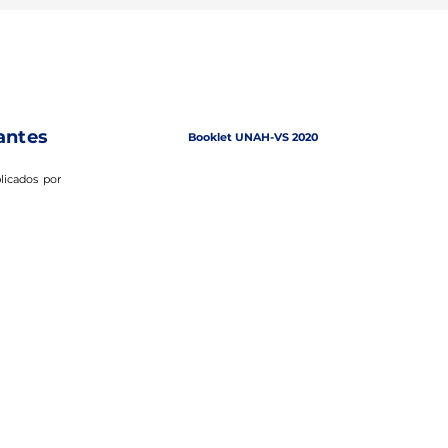
antes
Booklet UNAH-VS 2020
licados por
Quienes somos
Comités Permanentes
a
e
Historia IFMSA-Honduras
Cambio Climático y Ambiente (SCOCC
s
Colaboradores
Educación Médica (SCOME)
e