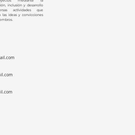
yectos mediante la
ción, inclusión y desarrollo
rsas actividades que
 las ideas y convicciones
iembros.
ail.com
il.com
il.com