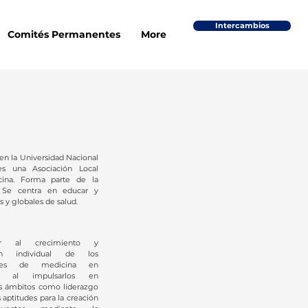
Intercambios
Comités Permanentes
More
en la Universidad Nacional
s una Asociación Local
cina. Forma parte de la
 Se centra en educar y
 y globales de salud.
uir al crecimiento y
ón individual de los
antes de medicina en
as al impulsarlos en
es ámbitos como liderazgo
s aptitudes para la creación