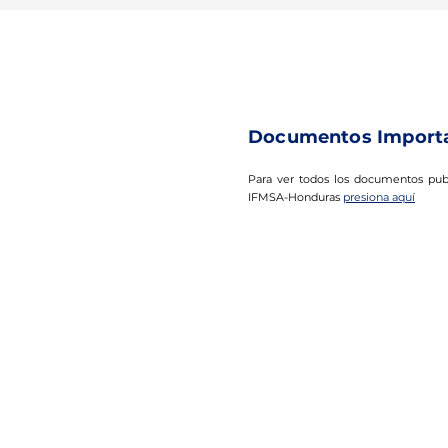
Documentos Import
Para ver todos los documentos pub
IFMSA-Honduras
presiona aquí
IFMSA–Honduras (abreviatura par
"Federación Internacional de Asociaciones d
Estudiantes de Medicina en Honduras") e
una organización independiente d