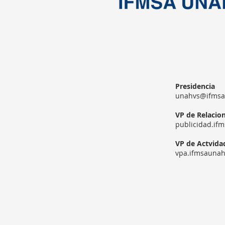
Presidencia
unahvs@ifmsa
VP de Relacio
publicidad.if
VP de Actvida
vpa.ifmsauna